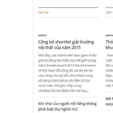
TIN TỨC
1001
admin
admi
Công bố shortlist giải thưởng
Thỏ
nội thất của năm 2015
khu
Mới đây, các thành viên Ban giám khảo
Stenc
giải thưởng nội thất của thế giới trong
một 
năm (Inside Award 2015 World Interior
đời 
of the Year) đã công bố các dự án lọt
nhiề
vào vòng chung kết (shortlist) trong
đẹp…
số hàng trăm bài dự thi đến từ các
trong
nước trên thế giới. Hãy cùng
mẻ. 
nhadep102.net điểm tên các dự
…
Mô 
Khi nhà của người nổi tiếng không
min
phải biệt thự nghìn m2