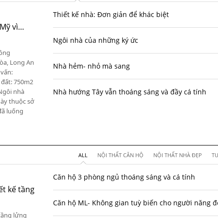
Thiết kế nhà: Đơn giản để khác biệt
 Mỹ vì…
Ngôi nhà của những ký ức
công
òa, Long An
Nhà hẻm- nhỏ mà sang
 vấn:
u đất: 750m2
Ngôi nhà
Nhà hướng Tây vẫn thoáng sáng và đầy cá tính
này thuộc sở
đã luống
ALL
NỘI THẤT CĂN HỘ
NỘI THẤT NHÀ ĐẸP
TƯ
Căn hộ 3 phòng ngủ thoáng sáng và cá tính
t kế tầng
Căn hộ ML- Không gian tuỳ biến cho người năng 
tầng lửng