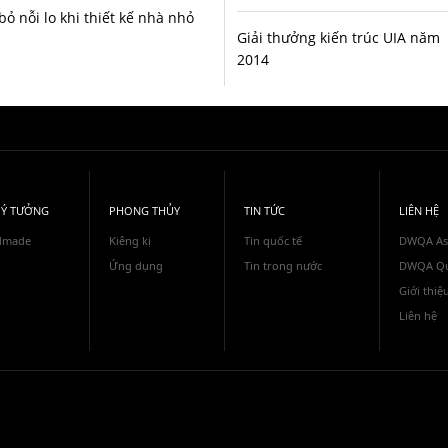
bỏ nỗi lo khi thiết kế nhà nhỏ
Giải thưởng kiến trúc UIA năm
2014
 Ý TƯỞNG
PHONG THỦY
TIN TỨC
LIÊN HỆ
dmade
Kiêng kị
Tin quốc tế
DWQA As
Ứng dụng
Tin trong nước
DWQA Qu
Giới thiệ
Liên hệ