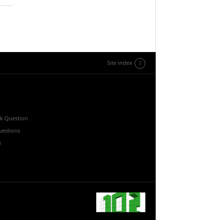
Site index
k Question
estions
u