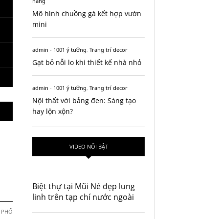
năng
 Hơn
- June 29, 2014
View All
Mô hình chuồng gà kết hợp vườn
View All
mini
admin
-
1001 ý tưởng
,
Trang trí decor
Gạt bỏ nỗi lo khi thiết kế nhà nhỏ
admin
-
1001 ý tưởng
,
Trang trí decor
Nội thất với bảng đen: Sáng tạo
hay lộn xộn?
VIDEO NỔI BẬT
Biệt thự tại Mũi Né đẹp lung
linh trên tạp chí nước ngoài
 PHỐ