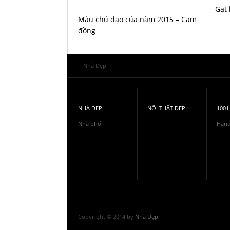
Gạt 
Màu chủ đạo của năm 2015 – Cam
đồng
Nhà Đẹp
NHÀ ĐẸP
NỘI THẤT ĐẸP
1001
Nhà phố
Han
Copyright © 2014 by
Nhà Đẹp