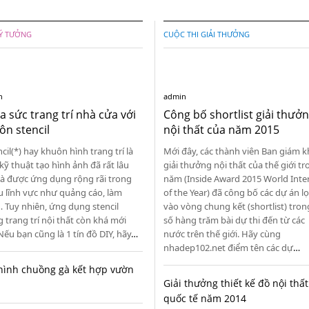
 Ý TƯỞNG
CUỘC THI GIẢI THƯỞNG
n
admin
a sức trang trí nhà cửa với
Công bố shortlist giải thưở
ôn stencil
nội thất của năm 2015
il(*) hay khuôn hình trang trí là
Mới đây, các thành viên Ban giám 
kỹ thuật tạo hình ảnh đã rất lâu
giải thưởng nội thất của thế giới t
và được ứng dụng rộng rãi trong
năm (Inside Award 2015 World Inter
u lĩnh vực như quảng cáo, làm
of the Year) đã công bố các dự án lọ
 Tuy nhiên, ứng dụng stencil
vào vòng chung kết (shortlist) tron
 trang trí nội thất còn khá mới
số hàng trăm bài dự thi đến từ các
Nếu bạn cũng là 1 tín đồ DIY, hãy
…
nước trên thế giới. Hãy cùng
nhadep102.net điểm tên các dự
…
hình chuồng gà kết hợp vườn
Giải thưởng thiết kế đồ nội thất
i
quốc tế năm 2014