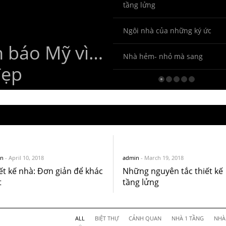
Môi Trường Xây Dựng Tốt
2014
tầng lửng
Trúc Thế Giới.
- October 12, 2015
17, 2014
View All
View All
View All
Ngôi nhà của những ký ức
n báo Mỹ vì…
Nhà hẻm- nhỏ mà sang
đẹp
n
-
April 10, 2018
admin
-
March 19, 2018
ết kế nhà: Đơn giản để khác
Những nguyên tắc thiết kế
t
tầng lửng
ALL
BIỆT THỰ
CẢNH QUAN
NHÀ 1 TẦNG
NHÀ