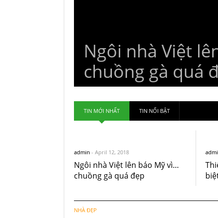
Ngôi nhà Việt lê
chuồng gà quá 
TIN MỚI NHẤT
TIN NỔI BẬT
admin
-
April 12, 2018
admi
Ngôi nhà Việt lên báo Mỹ vì…
Thi
chuồng gà quá đẹp
biệ
NHÀ ĐẸP