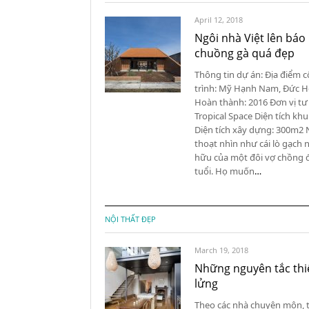
April 12, 2018
Ngôi nhà Việt lên báo
chuồng gà quá đẹp
Thông tin dự án: Địa điểm 
trình: Mỹ Hạnh Nam, Đức H
Hoàn thành: 2016 Đơn vị tư
Tropical Space Diện tích kh
Diện tích xây dựng: 300m2 
thoạt nhìn như cái lò gạch 
hữu của một đôi vợ chồng 
tuổi. Họ muốn
…
NỘI THẤT ĐẸP
March 19, 2018
Những nguyên tắc thiế
lửng
Theo các nhà chuyên môn, 