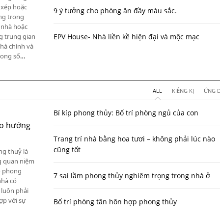
c xép hoặc
9 ý tưởng cho phòng ăn đầy màu sắc.
ng trong
a nhà hoặc
g trung gian
EPV House- Nhà liền kề hiện đại và mộc mạc
nhà chính và
rong số
…
ALL
KIÊNG KỊ
ỨNG 
Bí kíp phong thủy: Bố trí phòng ngủ của con
eo hướng
Trang trí nhà bằng hoa tươi – không phải lúc nào
cũng tốt
ng thuỷ là
ng quan niệm
eo phong
7 sai lầm phong thủy nghiêm trọng trong nhà ở
nhà có
 luôn phải
hợp với sự
Bố trí phòng tân hôn hợp phong thủy