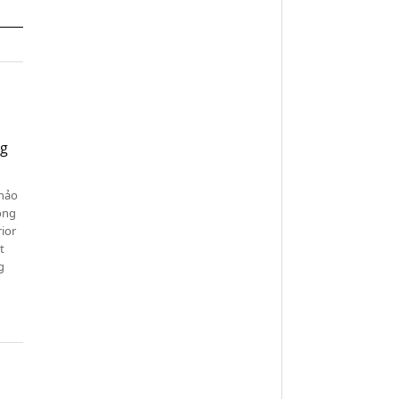
ng
khảo
rong
ior
t
g