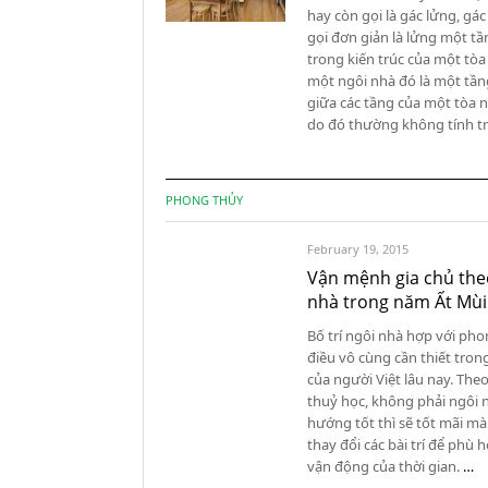
hay còn gọi là gác lửng, gá
gọi đơn giản là lửng một tầ
trong kiến trúc của một tò
một ngôi nhà đó là một tần
giữa các tầng của một tòa 
do đó thường không tính t
PHONG THỦY
February 19, 2015
Vận mệnh gia chủ th
nhà trong năm Ất Mùi
Bố trí ngôi nhà hợp với pho
điều vô cùng cần thiết tro
của người Việt lâu nay. Th
thuỷ học, không phải ngôi 
hướng tốt thì sẽ tốt mãi mà
thay đổi các bài trí để phù 
vận động của thời gian.
…