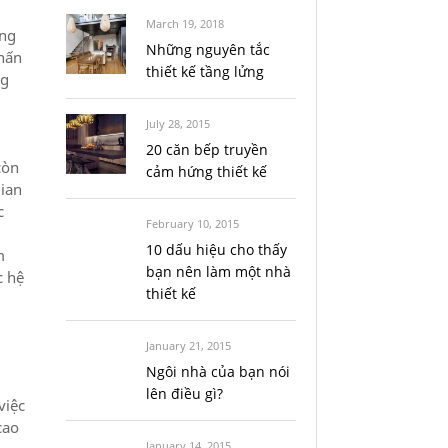
March 19, 2018
ùng
Những nguyên tắc
hấn
thiết kế tầng lửng
ng
July 28, 2015
20 căn bếp truyền
còn
cảm hứng thiết kế
gian
c
February 10, 2015
10 dấu hiệu cho thấy
m
bạn nên làm một nhà
c hệ
thiết kế
January 21, 2015
Ngôi nhà của bạn nói
lên điều gì?
việc
cao
January 14, 2015