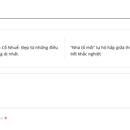
 Cổ Nhuế- Đẹp từ những điều
“Nhà tổ mối” tự hô hấp giữa th
g dị nhất.
tiết khắc nghiệt.
*
me