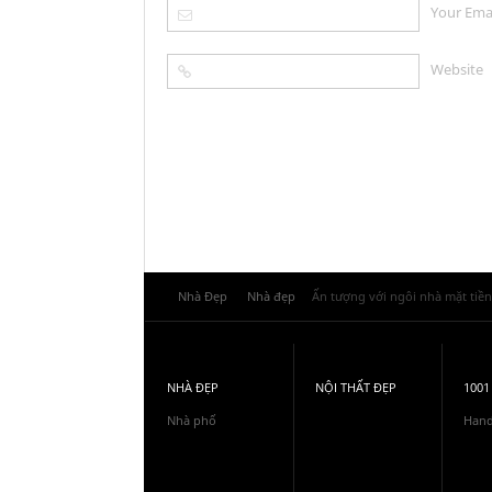
Your Ema
Website
Nhà Đẹp
Nhà đẹp
Ấn tượng với ngôi nhà mặt tiề
NHÀ ĐẸP
NỘI THẤT ĐẸP
1001
Nhà phố
Han