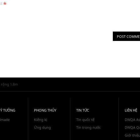
*
il
n rộng 1.8m
 Ý TƯỞNG
PHONG THỦY
TIN TỨC
LIÊN HỆ
dmade
Kiêng kị
Tin quốc tế
DWQA As
Ứng dụng
Tin trong nước
DWQA Qu
Giới thiệ