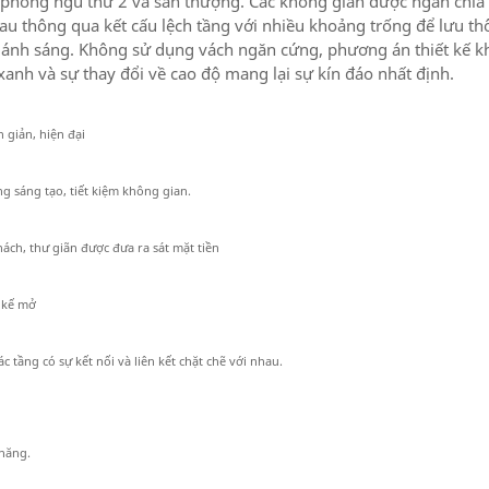
, phòng ngủ thứ 2 và sân thượng. Các không gian được ngăn chia
au thông qua kết cấu lệch tầng với nhiều khoảng trống để lưu t
y ánh sáng. Không sử dụng vách ngăn cứng, phương án thiết kế k
xanh và sự thay đổi về cao độ mang lại sự kín đáo nhất định.
 giản, hiện đại
ng sáng tạo, tiết kiệm không gian.
ách, thư giãn được đưa ra sát mặt tiền
 kế mở
các tầng có sự kết nối và liên kết chặt chẽ với nhau.
 năng.