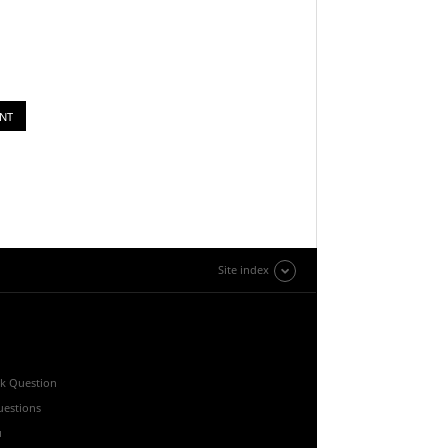
Site index
k Question
estions
u