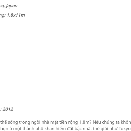
Môi Trường Xây Dựng Tố
2014
Trúc Thế Giới.
- October 12, 2015
17, 2014
a, Japan
View All
View All
View All
ựng:
1.8x11m
:
2012
ó thể sống trong ngôi nhà mặt tiền rộng 1.8m? Nếu chúng ta khô
chọn ở một thành phố khan hiếm đất bậc nhất thế giới như Tokyo