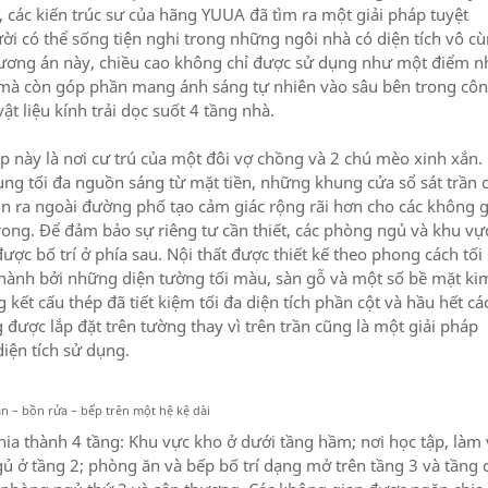
, các kiến trúc sư của hãng YUUA đã tìm ra một giải pháp tuyệt
ời có thể sống tiện nghi trong những ngôi nhà có diện tích vô c
ương án này, chiều cao không chỉ được sử dụng như một điểm n
 mà còn góp phần mang ánh sáng tự nhiên vào sâu bên trong cô
ật liệu kính trải dọc suốt 4 tầng nhà.
p này là nơi cư trú của một đôi vợ chồng và 2 chú mèo xinh xắn.
ụng tối đa nguồn sáng từ mặt tiền, những khung cửa sổ sát trần 
n ra ngoài đường phố tạo cảm giác rộng rãi hơn cho các không 
ong. Để đảm bảo sự riêng tư cần thiết, các phòng ngủ và khu vự
ược bố trí ở phía sau. Nội thất được thiết kế theo phong cách tối
thành bởi những diện tường tối màu, sàn gỗ và một số bề mặt ki
g kết cấu thép đã tiết kiệm tối đa diện tích phần cột và hầu hết cá
 được lắp đặt trên tường thay vì trên trần cũng là một giải pháp
iện tích sử dụng.
ăn – bồn rửa – bếp trên một hệ kệ dài
ia thành 4 tầng: Khu vực kho ở dưới tầng hầm; nơi học tập, làm 
 ở tầng 2; phòng ăn và bếp bố trí dạng mở trên tầng 3 và tầng 