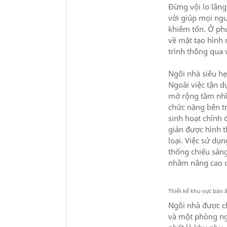
Đừng vội lo lắng
vời giúp mọi ngư
khiêm tốn. Ở ph
về mặt tạo hình
trình thông qua v
Ngôi nhà siêu hẹ
Ngoài việc tận d
mở rộng tầm nhì
chức năng bên tr
sinh hoạt chính đ
giản được hình 
loại. Việc sử dụn
thống chiếu sáng
nhằm nâng cao d
Thiết kế khu vực bàn 
Ngôi nhà được ch
và một phòng ngủ