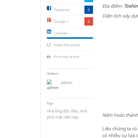
Địa điểm:
Toshim
Facebook
0
Diện tích xây d
Google +
0
Linkedin
active){li-
icon[type=linkedin-bug]
Email this article
[color=inverse]
.background{fill
Print this article
Authors
admin
Tags
nhà ống độc đáo
,
nhà
Năm hoàn thành
phố mặt tiền hẹp
Liệu chúng ta c
có nhiều sự lựa 